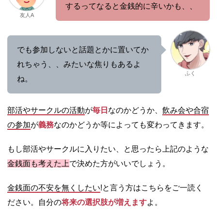
するってなると金銭的に辛いかも、、
友人A
でも参加しないと話題とかに置いてか
れちゃう、、みたいな焦りもあるよ
ふく
ね。
部活やサークルの活動
が
毎日
なのかどうか、
飲み会や合宿
の参加
が
義務
なのかどうか等によっても変わってきます。
もし部活やサークルに入りたい、と思ったら上記のような
金銭面も考えた上
で決めた方がいいでしょう。
金銭面の不安を無くしたい
!と言う方はこちらをご一読く
ださい。自分の
将来の選択肢が増え
ま
す
よ。