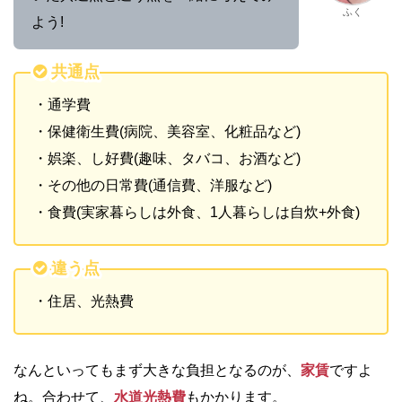
ふく
よう!
共通点
・通学費
・保健衛生費(病院、美容室、化粧品など)
・娯楽、し好費(趣味、タバコ、お酒など)
・その他の日常費(通信費、洋服など)
・食費(実家暮らしは外食、1人暮らしは自炊+外食)
違う点
・住居、光熱費
なんといってもまず大きな負担となるのが、
家賃
ですよ
ね。合わせて、
水道光熱
費
もかかります。