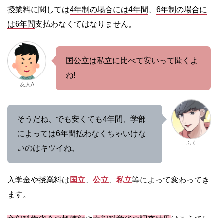
授業料に関しては
4年制の場合には4年間
、
6年制の場合に
は6年間
支払わなくてはなりません。
国公立は私立に比べて安いって聞くよ
ね!
友人A
そうだね、でも安くても4年間、学部
によっては6年間払わなくちゃいけな
ふく
いのはキツイね。
入学金や授業料は
国立
、
公立
、
私立
等によって変わってき
ます。