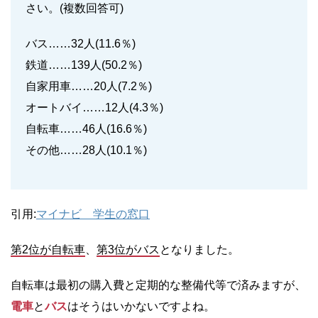
さい。(複数回答可)
バス……32人(11.6％)
鉄道……139人(50.2％)
自家用車……20人(7.2％)
オートバイ……12人(4.3％)
自転車……46人(16.6％)
その他……28人(10.1％)
引用:
マイナビ 学生の窓口
第2位が自転車
、
第3位がバス
となりました。
自転車は最初の購入費と定期的な整備代等で済みますが、
電車
と
バス
はそうはいかないですよね。