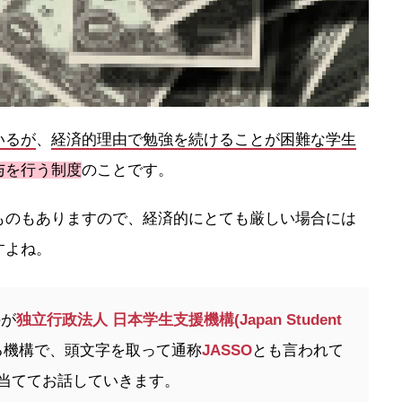
いるが
、
経済的理由で勉強を続けることが困難な
学生
与を行う制度
のことです。
ものもありますので、経済的にとても厳しい場合には
すよね。
のが
独立行政法人 日本学生支援機構(Japan Student
る機構で、頭文字を取って通称
JASS
O
とも言われて
を当ててお話していきます。