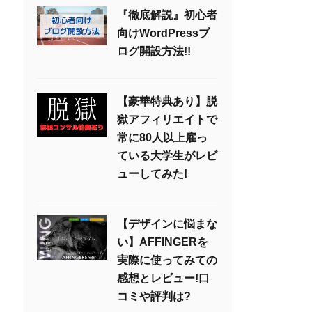
『徹底解説』初心者
向けWordPressブ
ログ開設方法!!
【豪華特典あり】脱
獄アフィリエイトで
常に80人以上雇っ
ている大学生がレビ
ューしてみた!
【デザインに悩まな
い】AFFINGERを
実際に使ってみての
感想とレビュー!口
コミや評判は?