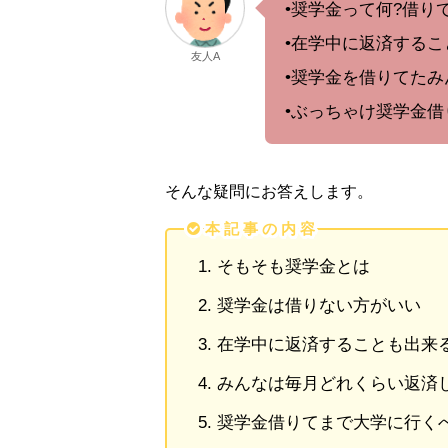
•奨学金って何?借り
•在学中に返済するこ
友人A
•奨学金を借りてたみ
•ぶっちゃけ奨学金借
そんな疑問にお答えします。
本 記 事 の 内 容
そもそも奨学金とは
奨学金は借りない方がいい
在学中に返済することも出来
みんなは毎月どれくらい返済
奨学金借りてまで大学に行く