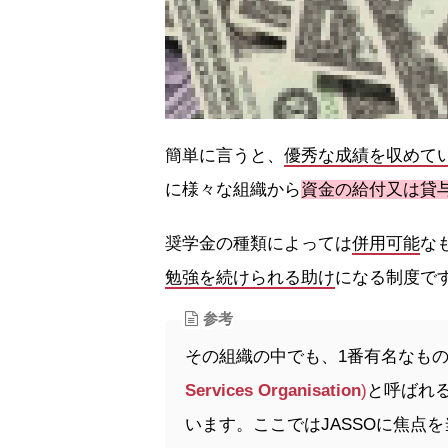
簡単に言うと、
優秀な成績を収めて
に様々な組織から
資金の給付又は貸
奨学金の種類によっては
併用可能
な
勉強を続けられる助け
になる制度で
参考
その組織の中でも、1番有名なも
Services Organisation
)
と呼ばれ
います。ここではJASSOに焦点