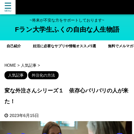
~将来が不安な方をサポートしております~
Fラン大学生ふくの自由な人生物語
自己紹介
妊活に必要なサプリや情報オススメ5選
無料でメルマガ
HOME
>
人気記事
>
人気記事
外注化の方法
変な外注さんシリーズ１ 依存心バリバリの人が来
た！
2023年6月15日