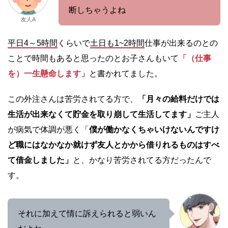
断しちゃうよね
友人A
平日4～5時間
くらいで
土日も1~2時間
仕事が出来るのとの
ことで時間もあると思ったのと
お子さんもいて
「（仕事
を）一生懸命します」
と書かれてました。
この外注さんは苦労されてる方で、
「月々の給料だけでは
生活が出来なくて貯金を取り崩して生活してます」
ご主人
が病気で体調が悪く「
僕が働かなくちゃいけないんですけ
ど職にはなかなか就けず友人とかから借りれるものはすべ
て借金しました」
と、かなり苦労されてる方だったんで
す。
それに加えて情に訴えられると弱いん