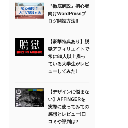
『徹底解説』初心者
向けWordPressブ
ログ開設方法!!
【豪華特典あり】脱
獄アフィリエイトで
常に80人以上雇っ
ている大学生がレビ
ューしてみた!
【デザインに悩まな
い】AFFINGERを
実際に使ってみての
感想とレビュー!口
コミや評判は?