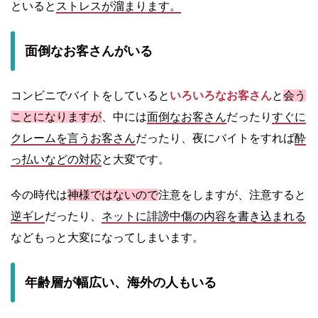
といると
ストレスが溜まります。
面倒なお客さんがいる
コンビニでバイトをしていると
いろいろなお客さん
と
会う
ことになりますが
、中には
面倒なお客さん
だったり
すぐに
クレームを言うお客さん
だったり、夜にバイトをすれば
酔
っ払いなどの対応
と大変です。
今の時代は
神様ではないので
注意をしますが、注意すると
逆ギレ
だったり、
ネットに誹謗中傷の内容を書き込まれる
などもっと大変になってしまいます。
年齢層が幅広い、海外の人もいる