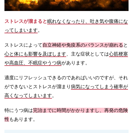
ストレスが溜まると
眠れなくなったり、吐き気や腹痛にな
ってしまいます
。
ストレスによって
自立神経や免疫系のバランスが崩れる
と
心と体にも影響を及ぼします
、主な症状としては
心筋梗塞
や高血圧、不眠症やうつ病
があります。
適度にリフレッシュできるのであればいいのですが、それ
ができないとストレスが溜まり
病気になってしまう確率が
高くなってしまいます
。
特にうつ病は
完治までに時間がかかりますし、再発の危険
性
もあります。