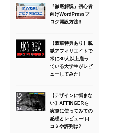
『徹底解説』初心者
向けWordPressブ
ログ開設方法!!
【豪華特典あり】脱
獄アフィリエイトで
常に80人以上雇っ
ている大学生がレビ
ューしてみた!
【デザインに悩まな
い】AFFINGERを
実際に使ってみての
感想とレビュー!口
コミや評判は?