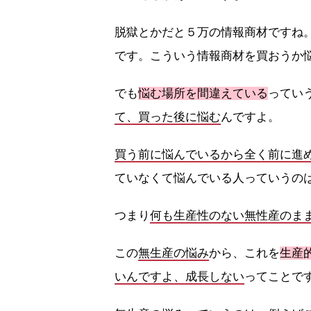
脱獄とかだと５万の情報商材ですね
です。こういう情報商材を買おうか
でも
悩む場所を間違えている
ってい
て、買った後に悩む
んですよ。
買う前に悩んでいるから全く前に進
ていなくて悩んでいる人っていうの
つまり
何も生産性のない無性産のま
この
無生産の悩み
から、これを
生産
いんですよ、成長しない
ってことで