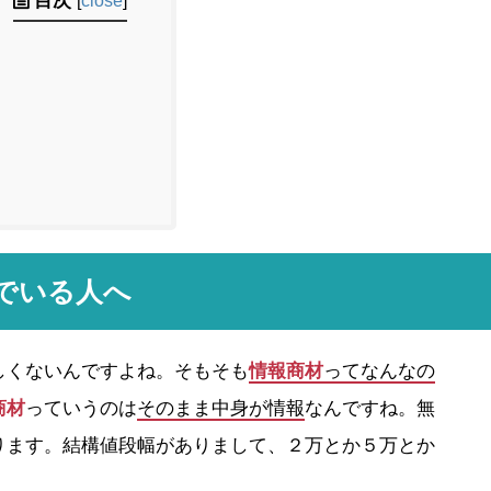
目次
[
close
]
でいる人へ
しくないんですよね。そもそも
情報商材
ってなんなの
商材
っていうのは
そのまま中身が情報
なんですね。無
ります。結構値段幅がありまして、２万とか５万とか