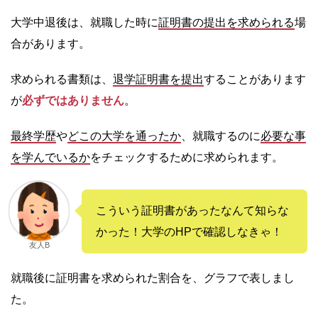
大学中退後は、就職した時に
証明書の提出を求められる
場
合があります。
求められる書類は、
退学証明書を提出
することがあります
が
必ずではありません
。
最終学歴
や
どこの大学を通ったか
、就職するのに
必要な事
を学んでいるか
をチェックするために求められます。
こういう証明書があったなんて知らな
かった！大学のHPで確認しなきゃ！
友人B
就職後に証明書を求められた割合を、グラフで表しまし
た。