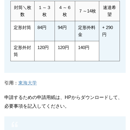
封筒＼枚
１～３
４～６
速達希
７～14枚
数
枚
枚
望
定形封筒
84円
94円
定形外料
+ 290
金
円
定形外封
120円
120円
140円
筒
引用：
東海大学
申請するための申請用紙は、HPからダウンロードして、
必要事項を記入してください。