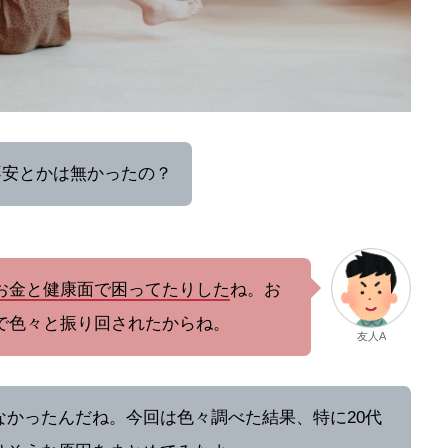
不安とかは無かったの？
お金と健康面で困ってたりした
ね。お
で色々と振り回されたからね。
友人A
なかったんだね。今回は色々調べた結果、特に20代