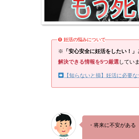
妊活の悩みについて
※
「安心安全に妊活をしたい！」
解決できる情報を5つ厳選
してい
【知らないと損】妊活に必要な
・将来に不安がある