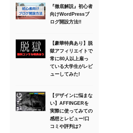
『徹底解説』初心者
向けWordPressブ
ログ開設方法!!
【豪華特典あり】脱
獄アフィリエイトで
常に80人以上雇っ
ている大学生がレビ
ューしてみた!
【デザインに悩まな
い】AFFINGERを
実際に使ってみての
感想とレビュー!口
コミや評判は?